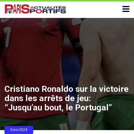
Cristiano Ronaldo sur la victoire
dans les arrêts de jeu:
“Jusqu’au bout, le Portugal”
Euro-2024