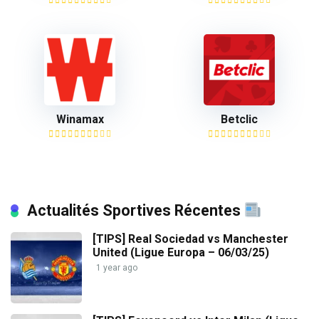
Winamax
Betclic
Actualités Sportives Récentes
[TIPS] Real Sociedad vs Manchester
United (Ligue Europa – 06/03/25)
1 year ago