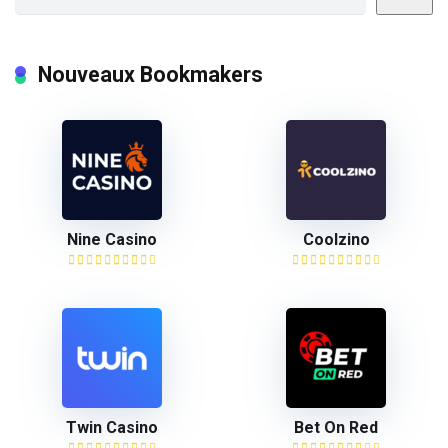
Nouveaux Bookmakers
Nine Casino
Coolzino
Twin Casino
Bet On Red