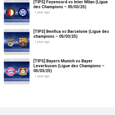
[TIPS] Feyenoord vs Inter Milan (Ligue
des Champions – 05/03/25)
1 year ago
[TIPS] Benfica vs Barcelone (Ligue des
champions – 05/03/25)
1 year ago
[TIPS] Bayern Munich vs Bayer
Leverkusen (Ligue des Champions –
05/03/25)
1 year ago