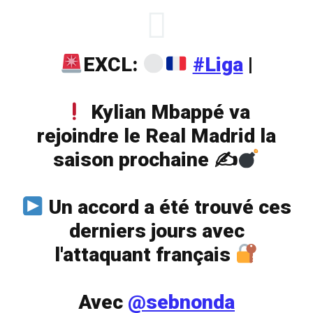
EXCL:
#Liga
|
Kylian Mbappé va
rejoindre le Real Madrid la
saison prochaine ✍
Un accord a été trouvé ces
derniers jours avec
l'attaquant français
Avec
@sebnonda