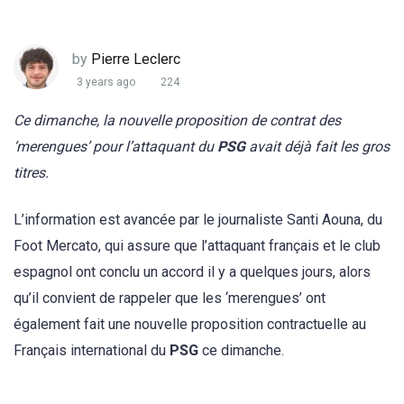
by
Pierre Leclerc
3 years ago
224
Ce dimanche, la nouvelle proposition de contrat des
‘merengues’ pour l’attaquant du
PSG
avait déjà fait les gros
titres.
L’information est avancée par le journaliste Santi Aouna, du
Foot Mercato, qui assure que l’attaquant français et le club
espagnol ont conclu un accord il y a quelques jours, alors
qu’il convient de rappeler que les ‘merengues’ ont
également fait une nouvelle proposition contractuelle au
Français international du
PSG
ce dimanche.