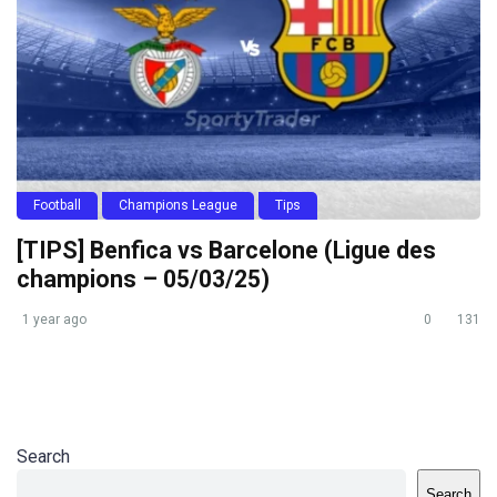
Football
Champions League
Tips
[TIPS] Benfica vs Barcelone (Ligue des
champions – 05/03/25)
1 year ago
0
131
Search
Search