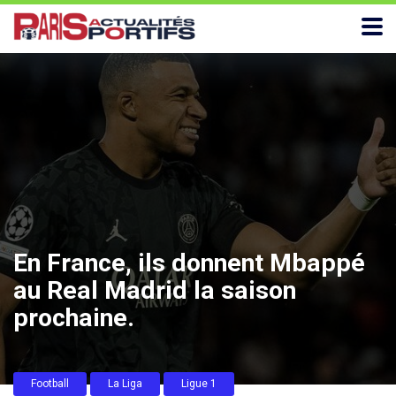
En France, ils donnent Mbappé
au Real Madrid la saison
prochaine.
Football
La Liga
Ligue 1