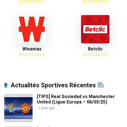
Winamax
Betclic
Actualités Sportives Récentes
[TIPS] Real Sociedad vs Manchester
United (Ligue Europa – 06/03/25)
1 year ago