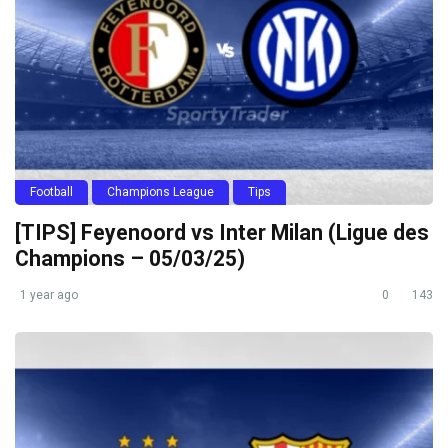
Football
Champions League
Tips
[TIPS] Feyenoord vs Inter Milan (Ligue des
Champions – 05/03/25)
1 year ago
0
143