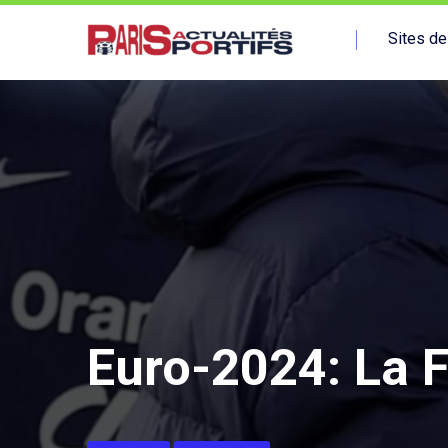
Sites de
Euro-2024: La 