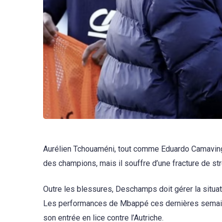
Aurélien Tchouaméni, tout comme Eduardo Camavinga 
des champions, mais il souffre d’une fracture de s
Outre les blessures, Deschamps doit gérer la situa
Les performances de Mbappé ces dernières semaines
son entrée en lice contre l’Autriche.