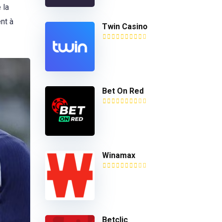
 la
nt à
Twin Casino
Bet On Red
Winamax
Betclic