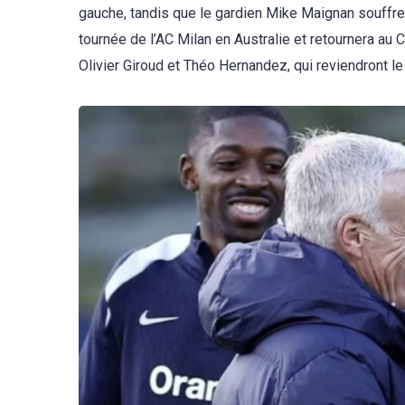
gauche, tandis que le gardien Mike Maignan souffre 
tournée de l’AC Milan en Australie et retournera au 
Olivier Giroud et Théo Hernandez, qui reviendront le 