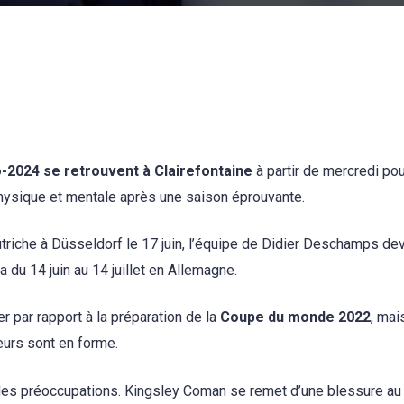
o-2024 se retrouvent à Clairefontaine
à partir de mercredi pou
physique et mentale après une saison éprouvante.
utriche à Düsseldorf le 17 juin, l’équipe de Didier Deschamps de
 du 14 juin au 14 juillet en Allemagne.
 par rapport à la préparation de la
Coupe du monde 2022
, mais
eurs sont en forme.
e des préoccupations. Kingsley Coman se remet d’une blessure a