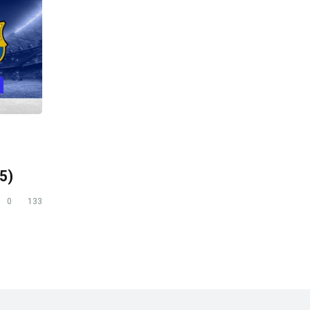
5)
0
133