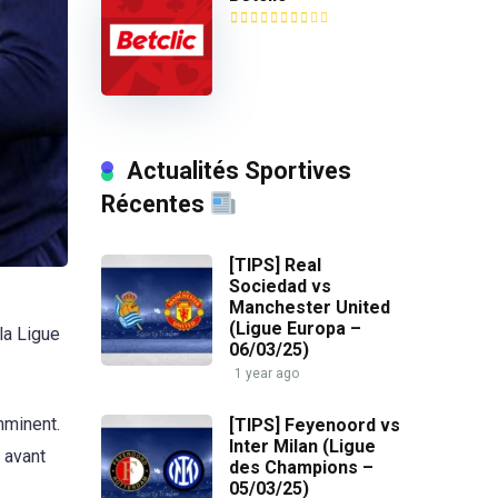
Actualités Sportives
Récentes
[TIPS] Real
Sociedad vs
Manchester United
(Ligue Europa –
la Ligue
06/03/25)
1 year ago
mminent.
[TIPS] Feyenoord vs
Inter Milan (Ligue
 avant
des Champions –
05/03/25)