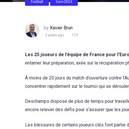
Football
Euro-2024
by
Xavier Brun
2 years ago
172
Les 25 joueurs de l’équipe de France pour l’Eur
entamer leur préparation, axée sur la récupération 
À moins de 20 jours du match d’ouverture contre l’A
concentrer rapidement sur le tournoi qui se déroulera
Deschamps dispose de plus de temps pour travailler
encore relever des défis pour s’assurer que les jou
Les blessures de certains joueurs clés font parti