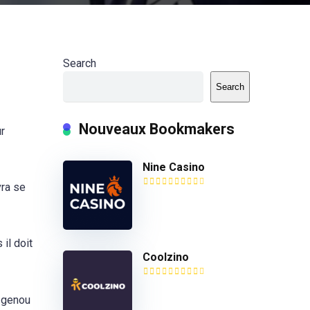
Search
Search
Nouveaux Bookmakers
r
Nine Casino
vra se
 il doit
Coolzino
u genou