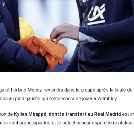
et Ferland Mendy, reviendra dans le groupe après la finale de 
tress au pied gauche qui l’empêchera de jouer à Wembley.
tion de
Kylian Mbappé, dont le transfert au Real Madrid
est i
 sont préoccupantes et le sélectionneur espère le revitaliser