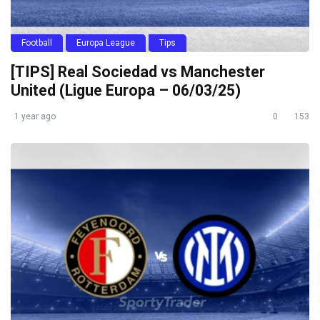
Football
Europa League
Tips
[TIPS] Real Sociedad vs Manchester
United (Ligue Europa – 06/03/25)
1 year ago
0
153