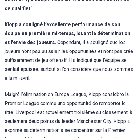
se qualifier
“.
Klopp a souligné l’excellente performance de son
équipe en première mi-temps, louant la détermination
et l’envie des joueurs.
Cependant, il a souligné que les
joueurs n’ont pas su saisir les opportunités et n’ont pas créé
suffisamment de jeu offensif. Il a indiqué que l’équipe se
sentait épuisée, surtout si l’on considère que nous sommes
à la mi-avril.
Malgré l’élimination en Europa League, Klopp considère la
Premier League comme une opportunité de remporter le
titre. Liverpool est actuellement troisième au classement, à
seulement deux points du leader Manchester City. Klopp a
exprimé sa détermination à se concentrer sur la Premier