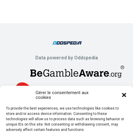
Data powered by Oddspedia
Gérer le consentement aux
cookies
To provide the best experiences, we use technologies like cookies to
store and/or access device information. Consenting to these
technologies will allow us to process data such as browsing behavior or
unique IDs on this site. Not consenting or withdrawing consent, may
adversely affect certain features and functions.