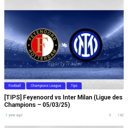
Football
Champions League
Tips
[TIPS] Feyenoord vs Inter Milan (Ligue des
Champions – 05/03/25)
1 year ago
0
142