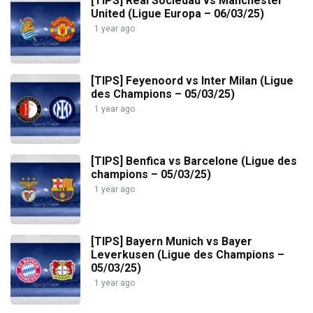
[TIPS] Real Sociedad vs Manchester
United (Ligue Europa – 06/03/25)
1 year ago
[TIPS] Feyenoord vs Inter Milan (Ligue
des Champions – 05/03/25)
1 year ago
[TIPS] Benfica vs Barcelone (Ligue des
champions – 05/03/25)
1 year ago
[TIPS] Bayern Munich vs Bayer
Leverkusen (Ligue des Champions –
05/03/25)
1 year ago