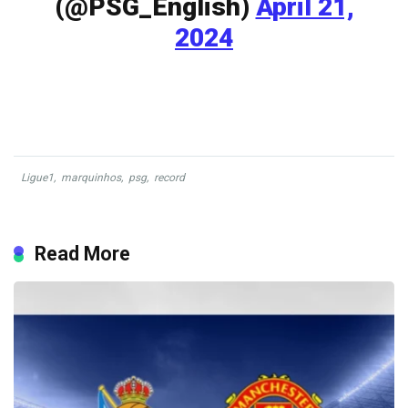
(@PSG_English)
April 21,
2024
Ligue1
,
marquinhos
,
psg
,
record
Read More