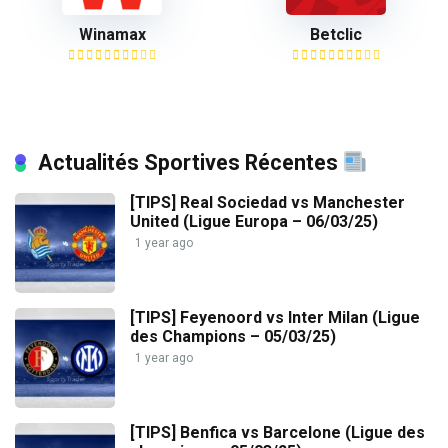
Winamax
Betclic
Actualités Sportives Récentes
[TIPS] Real Sociedad vs Manchester
United (Ligue Europa – 06/03/25)
1 year ago
[TIPS] Feyenoord vs Inter Milan (Ligue
des Champions – 05/03/25)
1 year ago
[TIPS] Benfica vs Barcelone (Ligue des