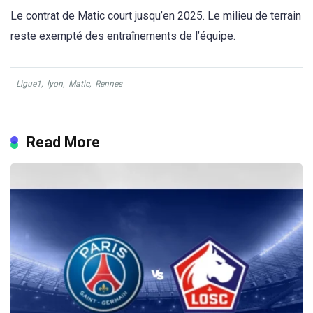
Le contrat de Matic court jusqu’en 2025. Le milieu de terrain
reste exempté des entraînements de l’équipe.
Ligue1
,
lyon
,
Matic
,
Rennes
Read More