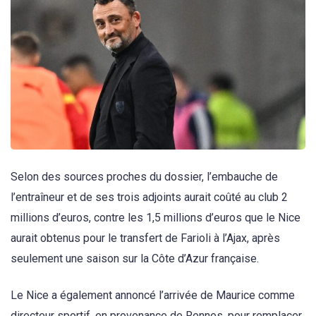
Selon des sources proches du dossier, l’embauche de
l’entraîneur et de ses trois adjoints aurait coûté au club 2
millions d’euros, contre les 1,5 millions d’euros que le Nice
aurait obtenus pour le transfert de Farioli à l’Ajax, après
seulement une saison sur la Côte d’Azur française.
Le Nice a également annoncé l’arrivée de Maurice comme
directeur sportif, en provenance de Rennes, pour remplacer