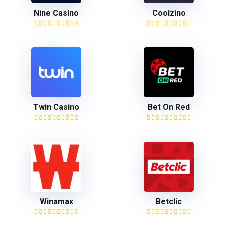
Nine Casino
Coolzino
Twin Casino
Bet On Red
Winamax
Betclic