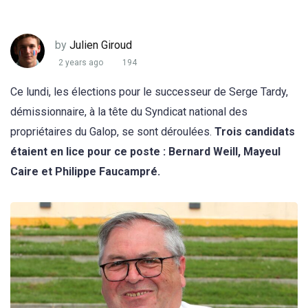
by
Julien Giroud
2 years ago
194
Ce lundi, les élections pour le successeur de Serge Tardy,
démissionnaire, à la tête du Syndicat national des
propriétaires du Galop, se sont déroulées.
Trois candidats
étaient en lice pour ce poste : Bernard Weill, Mayeul
Caire et Philippe Faucampré.