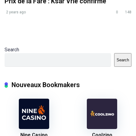
Prix de la Fare : Ksar Vrie confirme
2 years ago
0
148
Search
Search
Nouveaux Bookmakers
Nine Casino
Coolzino