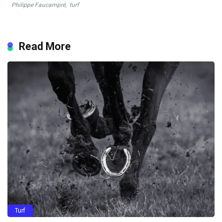
Philippe Faucampré
,
turf
Read More
Turf