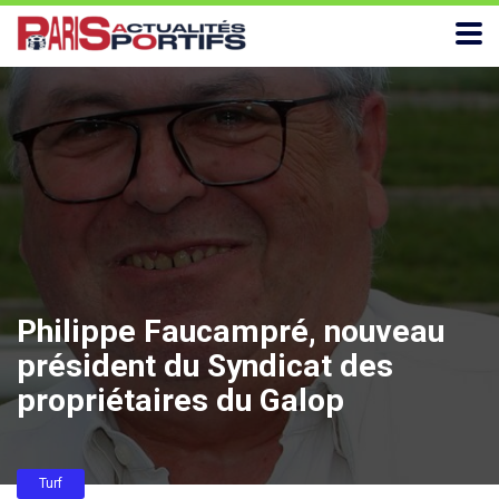
Philippe Faucampré, nouveau
président du Syndicat des
propriétaires du Galop
Turf