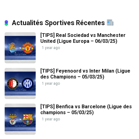
Actualités Sportives Récentes
[TIPS] Real Sociedad vs Manchester
United (Ligue Europa – 06/03/25)
1 year ago
[TIPS] Feyenoord vs Inter Milan (Ligue
des Champions – 05/03/25)
1 year ago
[TIPS] Benfica vs Barcelone (Ligue des
champions – 05/03/25)
1 year ago