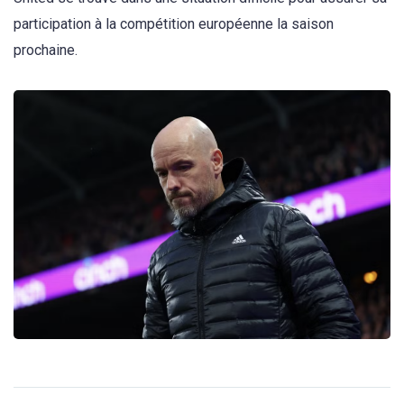
participation à la compétition européenne la saison
prochaine.