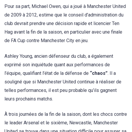
Pour sa part, Michael Owen, qui a joué à Manchester United
de 2009 à 2012, estime que le conseil d’administration du
club devrait prendre une décision rapide et licencier Ten
Hag avant la fin de la saison, en particulier avec une finale
de FA Cup contre Manchester City en jeu.
Ashley Young, ancien défenseur du club, a également
exprimé son inquiétude quant aux performances de
l’équipe, qualifiant l’état de la défense de
“chaos”
. Il a
souligné que si Manchester United continue à réaliser de
telles performances, il est peu probable qu’ils gagnent
leurs prochains matchs.
À trois journées de la fin de la saison, dont les chocs contre
le leader Arsenal et le sixième, Newcastle, Manchester
United se trouve dans une situation difficile pour assurer sa