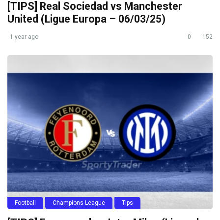
[TIPS] Real Sociedad vs Manchester
United (Ligue Europa – 06/03/25)
1 year ago
0
152
Football
Champions League
Tips