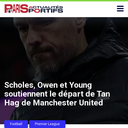
Scholes, Owen et Young
soutiennent le départ de Tan
Hag de Manchester United
Football
Premier League