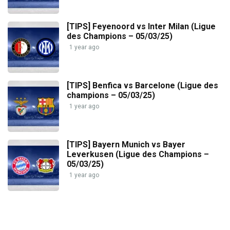
[TIPS] Feyenoord vs Inter Milan (Ligue
des Champions – 05/03/25)
1 year ago
[TIPS] Benfica vs Barcelone (Ligue des
champions – 05/03/25)
1 year ago
[TIPS] Bayern Munich vs Bayer
Leverkusen (Ligue des Champions –
05/03/25)
1 year ago