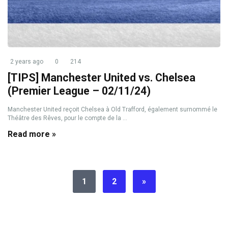
2 years ago
0
214
[TIPS] Manchester United vs. Chelsea
(Premier League – 02/11/24)
Manchester United reçoit Chelsea à Old Trafford, également surnommé le
Théâtre des Rêves, pour le compte de la ...
Read more »
1
2
»