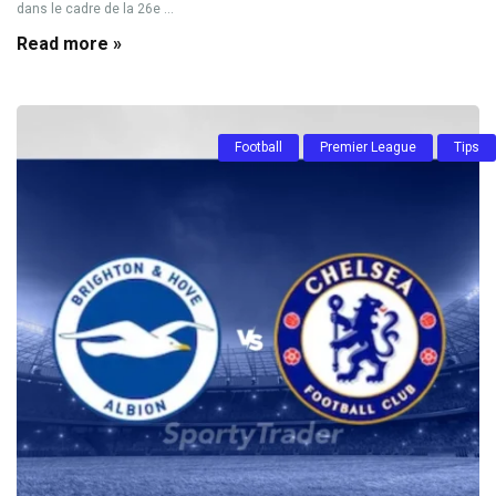
dans le cadre de la 26e ...
Read more »
Football
Premier League
Tips