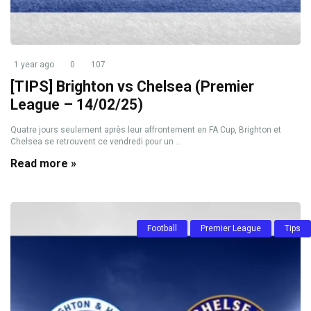
1 year ago
0
107
[TIPS] Brighton vs Chelsea (Premier
League – 14/02/25)
Quatre jours seulement après leur affrontement en FA Cup, Brighton et
Chelsea se retrouvent ce vendredi pour un ...
Read more »
Football
Premier League
Tips