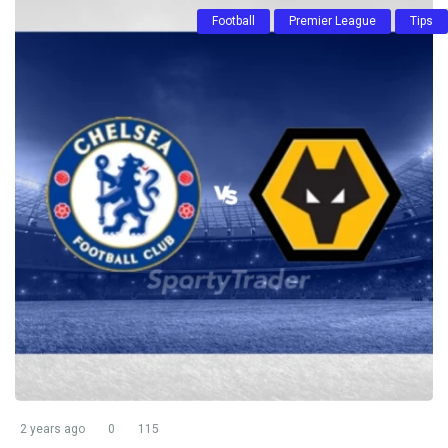
Football
Premier League
Tips
2 years ago
0
115