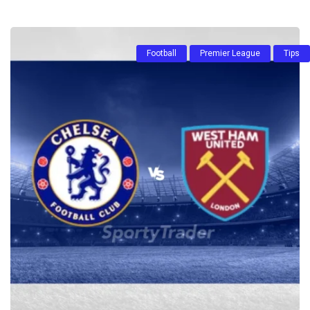
Football
Premier League
Tips