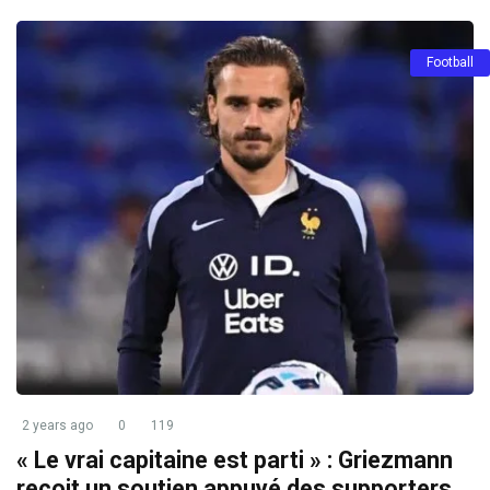
Football
2 years ago
0
119
« Le vrai capitaine est parti » : Griezmann
reçoit un soutien appuyé des supporters