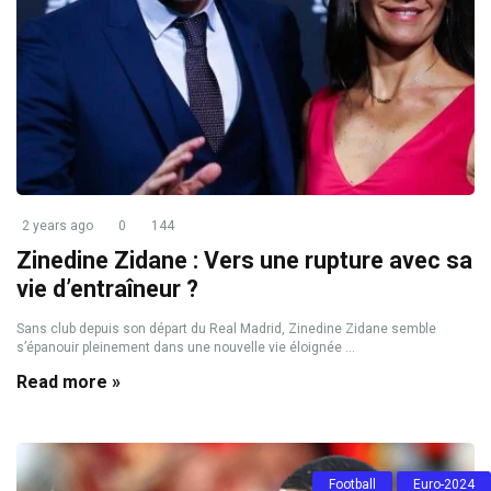
2 years ago
0
144
Zinedine Zidane : Vers une rupture avec sa
vie d’entraîneur ?
Sans club depuis son départ du Real Madrid, Zinedine Zidane semble
s’épanouir pleinement dans une nouvelle vie éloignée ...
Read more »
Football
Euro-2024