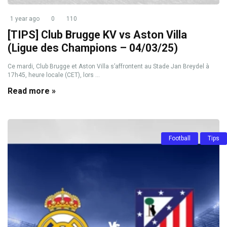
1 year ago
0
110
[TIPS] Club Brugge KV vs Aston Villa
(Ligue des Champions – 04/03/25)
Ce mardi, Club Brugge et Aston Villa s’affrontent au Stade Jan Breydel à
17h45, heure locale (CET), lors ...
Read more »
Football
Tips