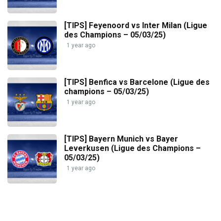
[TIPS] Feyenoord vs Inter Milan (Ligue
des Champions – 05/03/25)
1 year ago
[TIPS] Benfica vs Barcelone (Ligue des
champions – 05/03/25)
1 year ago
[TIPS] Bayern Munich vs Bayer
Leverkusen (Ligue des Champions –
05/03/25)
1 year ago