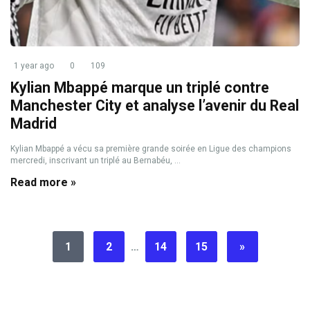
1 year ago
0
109
Kylian Mbappé marque un triplé contre
Manchester City et analyse l’avenir du Real
Madrid
Kylian Mbappé a vécu sa première grande soirée en Ligue des champions
mercredi, inscrivant un triplé au Bernabéu, ...
Read more »
1
2
…
14
15
»