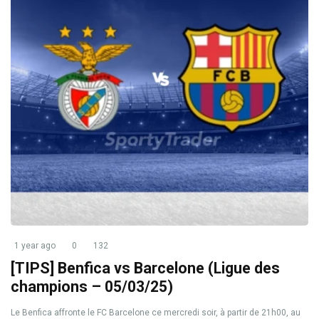
1 year ago
0
132
[TIPS] Benfica vs Barcelone (Ligue des
champions – 05/03/25)
Le Benfica affronte le FC Barcelone ce mercredi soir, à partir de 21h00, au