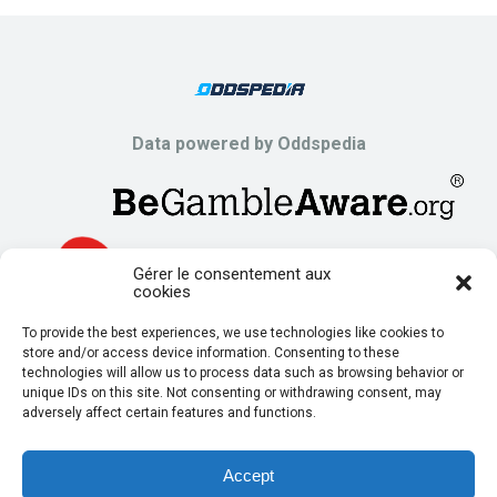
Data powered by Oddspedia
Gérer le consentement aux
cookies
To provide the best experiences, we use technologies like cookies to
store and/or access device information. Consenting to these
technologies will allow us to process data such as browsing behavior or
unique IDs on this site. Not consenting or withdrawing consent, may
adversely affect certain features and functions.
Accept