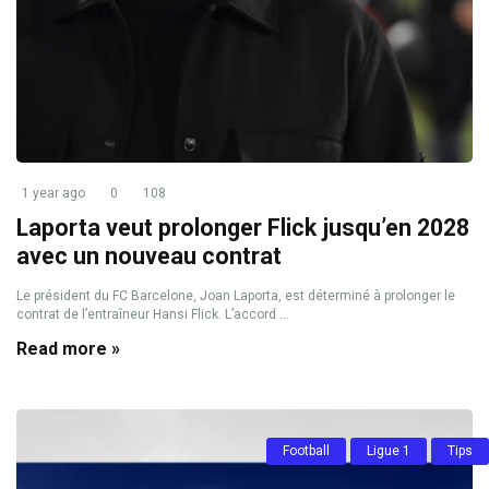
1 year ago
0
108
Laporta veut prolonger Flick jusqu’en 2028
avec un nouveau contrat
Le président du FC Barcelone, Joan Laporta, est déterminé à prolonger le
contrat de l’entraîneur Hansi Flick. L’accord ...
Read more »
Football
Ligue 1
Tips