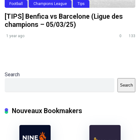
Football
Champions League
Tips
[TIPS] Benfica vs Barcelone (Ligue des
champions – 05/03/25)
1 year ago
0
133
Search
Search
Nouveaux Bookmakers