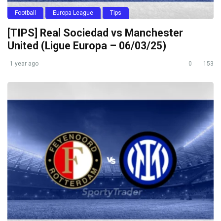
Football
Europa League
Tips
[TIPS] Real Sociedad vs Manchester
United (Ligue Europa – 06/03/25)
1 year ago
0
153