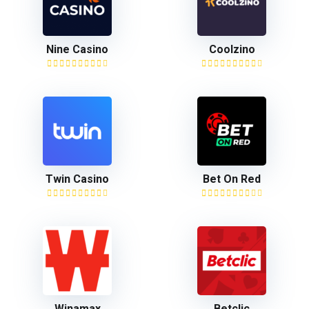
Nine Casino
Coolzino
Twin Casino
Bet On Red
Winamax
Betclic