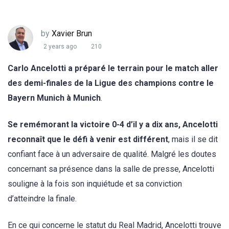
by
Xavier Brun
2 years ago
210
Carlo Ancelotti a préparé le terrain pour le match aller
des demi-finales de la Ligue des champions contre le
Bayern Munich à Munich
.
Se remémorant la victoire 0-4 d’il y a dix ans, Ancelotti
reconnaît que le défi à venir est différent
, mais il se dit
confiant face à un adversaire de qualité. Malgré les doutes
concernant sa présence dans la salle de presse, Ancelotti
souligne à la fois son inquiétude et sa conviction
d’atteindre la finale.
En ce qui concerne le statut du Real Madrid, Ancelotti trouve