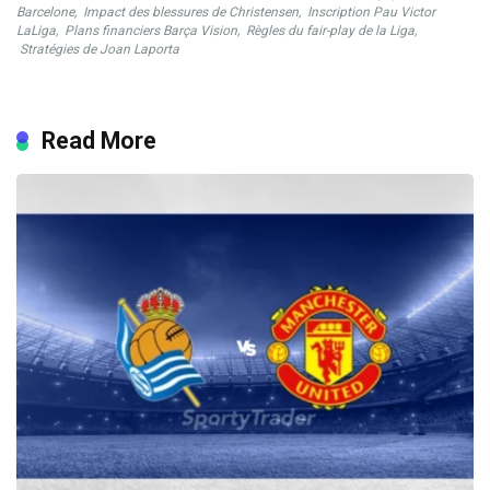
Barcelone
,
Impact des blessures de Christensen
,
Inscription Pau Victor
LaLiga
,
Plans financiers Barça Vision
,
Règles du fair-play de la Liga
,
Stratégies de Joan Laporta
Read More