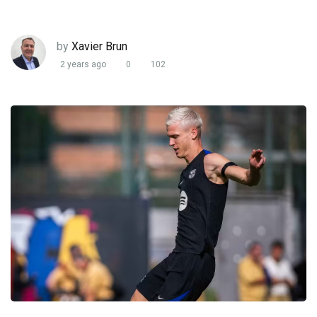
by
Xavier Brun
2 years ago
0
102