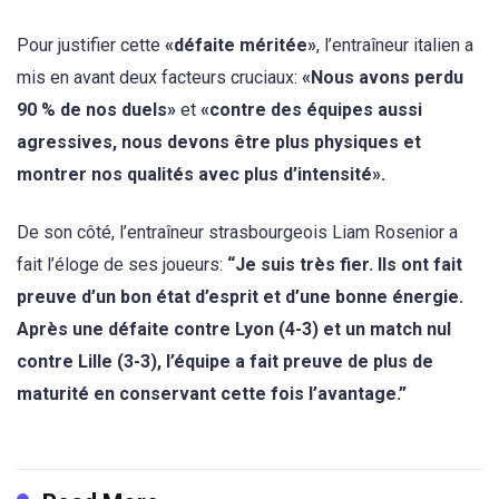
Pour justifier cette
«défaite méritée»
, l’entraîneur italien a
mis en avant deux facteurs cruciaux:
«Nous avons perdu
90 % de nos duels»
et
«contre des équipes aussi
agressives, nous devons être plus physiques et
montrer nos qualités avec plus d’intensité».
De son côté, l’entraîneur strasbourgeois Liam Rosenior a
fait l’éloge de ses joueurs:
“Je suis très fier. Ils ont fait
preuve d’un bon état d’esprit et d’une bonne énergie.
Après une défaite contre Lyon (4-3) et un match nul
contre Lille (3-3), l’équipe a fait preuve de plus de
maturité en conservant cette fois l’avantage.”