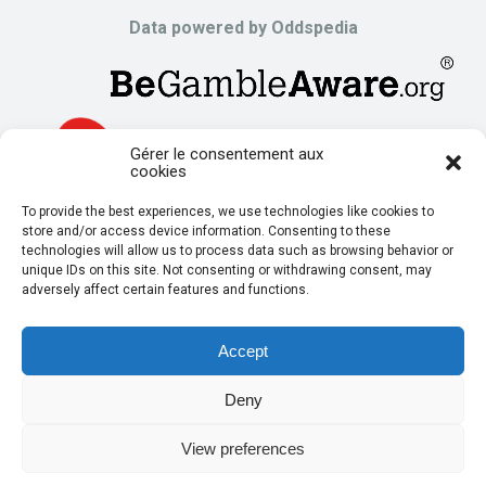
Data powered by Oddspedia
Gérer le consentement aux
cookies
To provide the best experiences, we use technologies like cookies to
store and/or access device information. Consenting to these
technologies will allow us to process data such as browsing behavior or
unique IDs on this site. Not consenting or withdrawing consent, may
adversely affect certain features and functions.
Accept
Deny
© Copyright 2024 | Powered by
Irregular Digital
View preferences
Politique de Confidentialité
Conditions Générales d’Utilisation