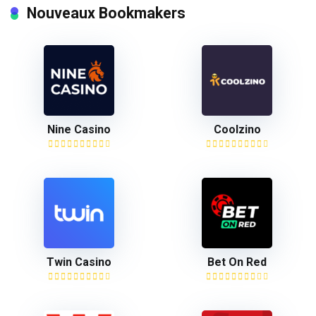
Nouveaux Bookmakers
Nine Casino
Coolzino
Twin Casino
Bet On Red