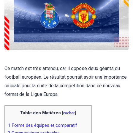
Ce match est très attendu, car il oppose deux géants du
football européen. Le résultat pourrait avoir une importance
cruciale pour la suite de la compétition dans ce nouveau
format de la Ligue Europa.
Table des Matières
[
cacher
]
1
Forme des équipes et comparatif