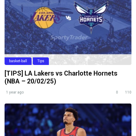
basket-ball
Tips
[TIPS] LA Lakers vs Charlotte Hornets
(NBA – 20/02/25)
1 year ago
0
110