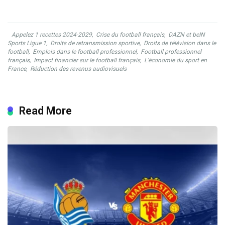
Appelez 1 recettes 2024-2029
,
Crise du football français
,
DAZN et beIN
Sports Ligue 1
,
Droits de retransmission sportive
,
Droits de télévision dans le
football
,
Emplois dans le football professionnel
,
Football professionnel
français
,
Impact financier sur le football français
,
L'économie du sport en
France
,
Réduction des revenus audiovisuels
Read More