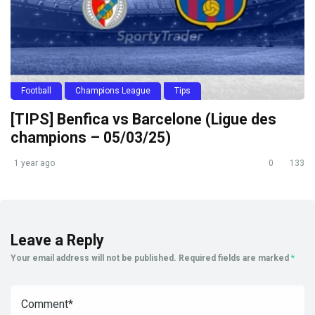
Football
Champions League
Tips
[TIPS] Benfica vs Barcelone (Ligue des
champions – 05/03/25)
1 year ago
0
133
Leave a Reply
Your email address will not be published.
Required fields are marked
*