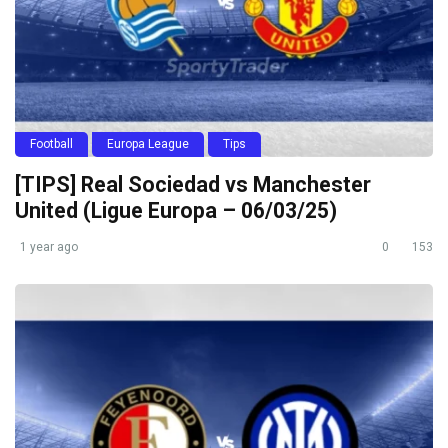
Football
Europa League
Tips
[TIPS] Real Sociedad vs Manchester
United (Ligue Europa – 06/03/25)
1 year ago
0
153