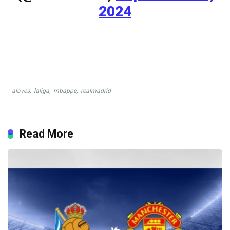
2024
alaves
,
laliga
,
mbappe
,
realmadrid
Read More