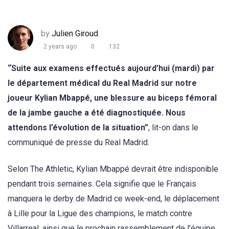
by
Julien Giroud
2 years ago
0
132
“Suite aux examens effectués aujourd’hui (mardi) par
le département médical du Real Madrid sur notre
joueur Kylian Mbappé, une blessure au biceps fémoral
de la jambe gauche a été diagnostiquée. Nous
attendons l’évolution de la situation”
, lit-on dans le
communiqué de presse du Real Madrid.
Selon The Athletic, Kylian Mbappé devrait être indisponible
pendant trois semaines. Cela signifie que le Français
manquera le derby de Madrid ce week-end, le déplacement
à Lille pour la Ligue des champions, le match contre
Villarreal, ainsi que le prochain rassemblement de l’équipe