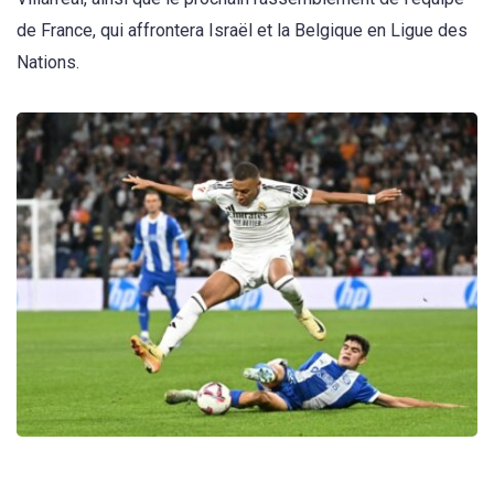
de France, qui affrontera Israël et la Belgique en Ligue des
Nations.