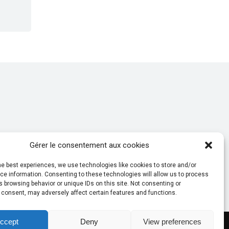
Gérer le consentement aux cookies
he best experiences, we use technologies like cookies to store and/or
e information. Consenting to these technologies will allow us to process
 browsing behavior or unique IDs on this site. Not consenting or
 consent, may adversely affect certain features and functions.
ccept
Deny
View preferences