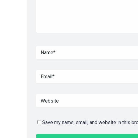
Save my name, email, and website in this br