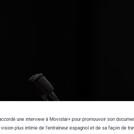
 a accordé une interview à Movistar+ pour promouvoir son documen
e vision plus intime de l’entraîneur espagnol et de sa façon de trav