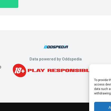
Data powered by Oddspedia
To provide t
access devic
data such as
withdrawing
A