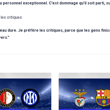
u personnel exceptionnel. C’est dommage qu’il soit parti, s
es critiques:
 peau dure. Je préfère les critiques, parce que les gens fini
ers.”