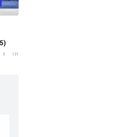
5)
0
131