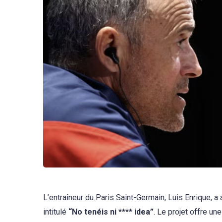
L’entraîneur du Paris Saint-Germain, Luis Enrique,
intitulé
“No tenéis ni **** idea”
. Le projet offre un