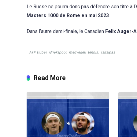
Le Russe ne pourra donc pas défendre son titre à 
Masters 1000 de Rome en mai 2023
.
Dans l’autre demi-finale, le Canadien
Felix Auger-A
ATP Dubaï
,
Griekspoor
,
medvedev
,
tennis
,
Tsitsipas
Read More