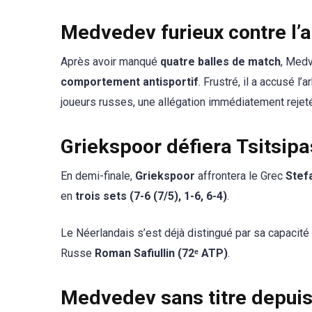
Medvedev furieux contre l’a
Après avoir manqué
quatre balles de match
, Medv
comportement antisportif
. Frustré, il a accusé l’a
joueurs russes, une allégation immédiatement rejetée 
Griekspoor défiera Tsitsipa
En demi-finale,
Griekspoor
affrontera le Grec
Stef
en
trois sets (7-6 (7/5), 1-6, 6-4)
.
Le Néerlandais s’est déjà distingué par sa capacité
Russe
Roman Safiullin (72ᵉ ATP)
.
Medvedev sans titre depui