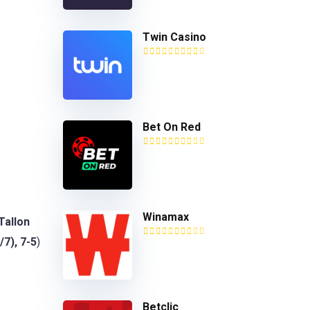
Twin Casino
Bet On Red
Winamax
Tallon
/7), 7-5
)
Betclic