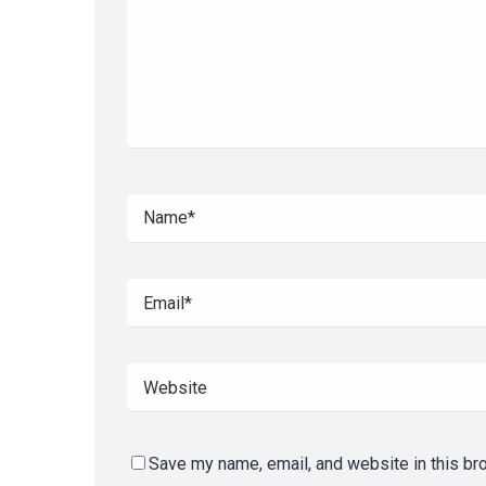
Save my name, email, and website in this br