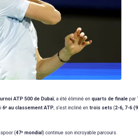
urnoi ATP 500 de Dubaï
, a été éliminé en
quarts de finale
par
ui
6ᵉ au classement ATP
, s’est incliné en
trois sets
(
2-6, 7-6 (9
kspoor (
47ᵉ mondial
) continue son incroyable parcours.