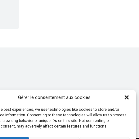
Gérer le consentement aux cookies
he best experiences, we use technologies like cookies to store and/or
e information. Consenting to these technologies will allow us to process
 browsing behavior or unique IDs on this site. Not consenting or
 consent, may adversely affect certain features and functions.