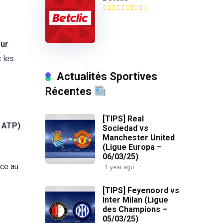
our
 les
Actualités Sportives
Récentes
[TIPS] Real
ᵉ ATP)
Sociedad vs
Manchester United
(Ligue Europa –
06/03/25)
ace au
1 year ago
[TIPS] Feyenoord vs
Inter Milan (Ligue
des Champions –
05/03/25)