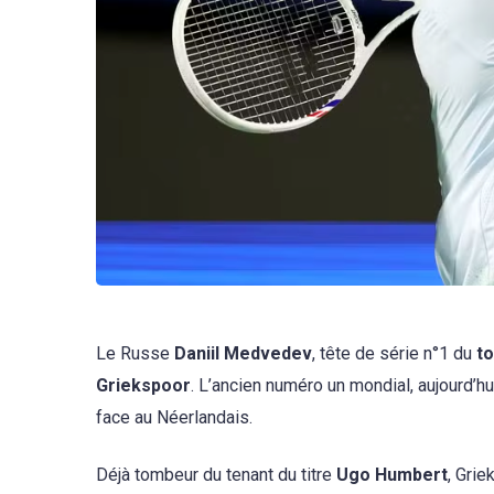
Le Russe
Daniil Medvedev
, tête de série n°1 du
to
Griekspoor
. L’ancien numéro un mondial, aujourd’h
face au Néerlandais.
Déjà tombeur du tenant du titre
Ugo Humbert
, Grie