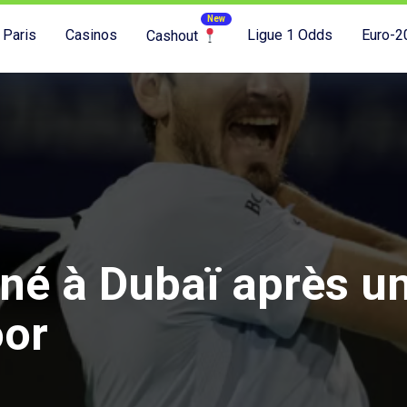
 Paris
Casinos
Ligue 1 Odds
Euro-2
Cashout
né à Dubaï après u
oor