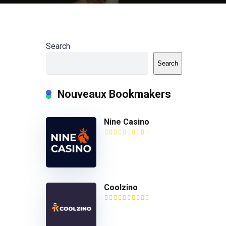
Search
Search
Nouveaux Bookmakers
Nine Casino
Coolzino