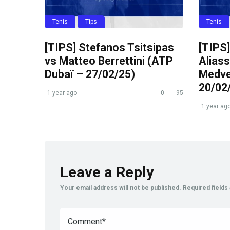
Tenis
Tips
Tenis
[TIPS] Stefanos Tsitsipas
[TIPS]
vs Matteo Berrettini (ATP
Aliass
Dubaï – 27/02/25)
Medve
20/02
1 year ago
0
95
1 year ag
Leave a Reply
Your email address will not be published.
Required field