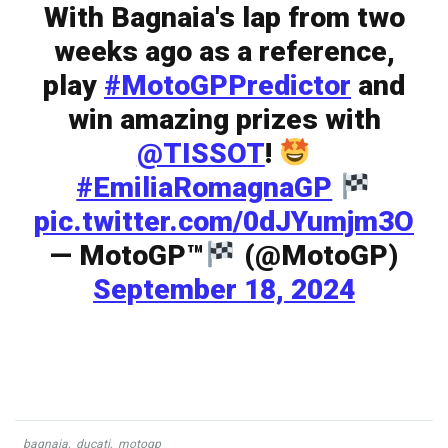
With Bagnaia's lap from two
weeks ago as a reference,
play
#MotoGPPredictor
and
win amazing prizes with
@TISSOT
!
#EmiliaRomagnaGP
pic.twitter.com/0dJYumjm3O
— MotoGP™
(@MotoGP)
September 18, 2024
bagnaia
,
ducati
,
motogp