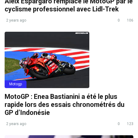
Aleix Espargaró remplace le MotoGP par le
cyclisme professionnel avec Lidl-Trek
2 years ago
0
106
Motogp
MotoGP : Enea Bastianini a été le plus
rapide lors des essais chronométrés du
GP d’Indonésie
2 years ago
0
123