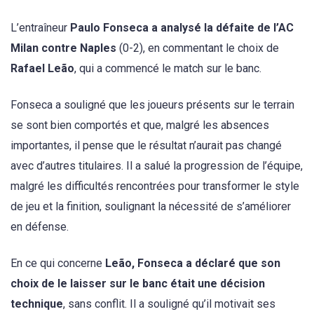
L’entraîneur
Paulo Fonseca a analysé la défaite de l’AC
Milan contre Naples
(0-2), en commentant le choix de
Rafael Leão
, qui a commencé le match sur le banc.
Fonseca a souligné que les joueurs présents sur le terrain
se sont bien comportés et que, malgré les absences
importantes, il pense que le résultat n’aurait pas changé
avec d’autres titulaires. Il a salué la progression de l’équipe,
malgré les difficultés rencontrées pour transformer le style
de jeu et la finition, soulignant la nécessité de s’améliorer
en défense.
En ce qui concerne
Leão, Fonseca a déclaré que son
choix de le laisser sur le banc était une décision
technique
, sans conflit. Il a souligné qu’il motivait ses