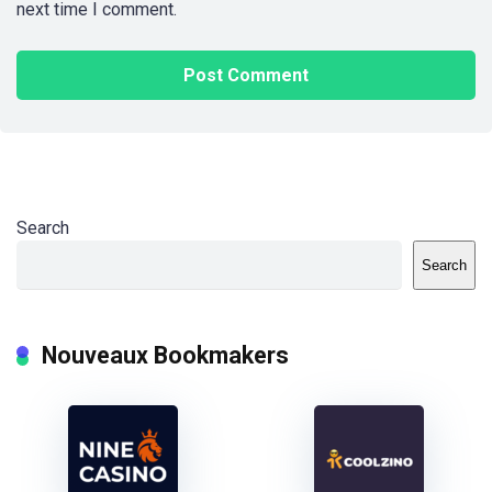
next time I comment.
Search
Search
Nouveaux Bookmakers