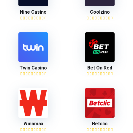
Nine Casino
Coolzino
Twin Casino
Bet On Red
Winamax
Betclic