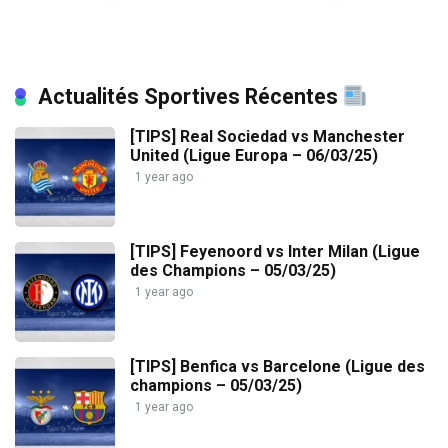
Actualités Sportives Récentes
[TIPS] Real Sociedad vs Manchester
United (Ligue Europa – 06/03/25)
1 year ago
[TIPS] Feyenoord vs Inter Milan (Ligue
des Champions – 05/03/25)
1 year ago
[TIPS] Benfica vs Barcelone (Ligue des
champions – 05/03/25)
1 year ago