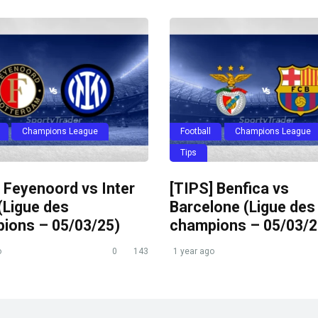
Champions League
Football
Champions League
Tips
 Feyenoord vs Inter
[TIPS] Benfica vs
(Ligue des
Barcelone (Ligue des
ions – 05/03/25)
champions – 05/03/2
o
0
143
1 year ago