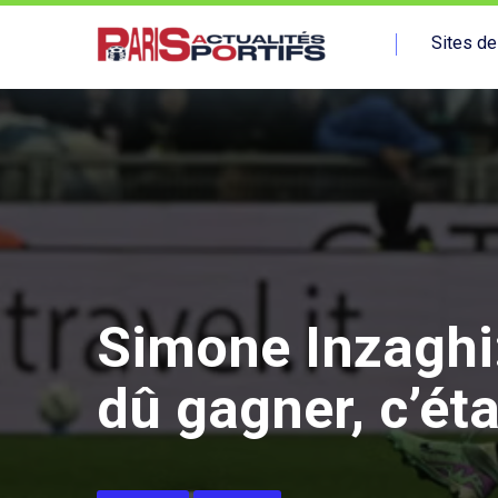
Sites de
Simone Inzaghi: 
dû gagner, c’étai