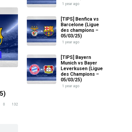
1 year ago
[TIPS] Benfica vs
Barcelone (Ligue
des champions –
05/03/25)
1 year ago
[TIPS] Bayern
Munich vs Bayer
Leverkusen (Ligue
des Champions –
05/03/25)
1 year ago
5)
0
132