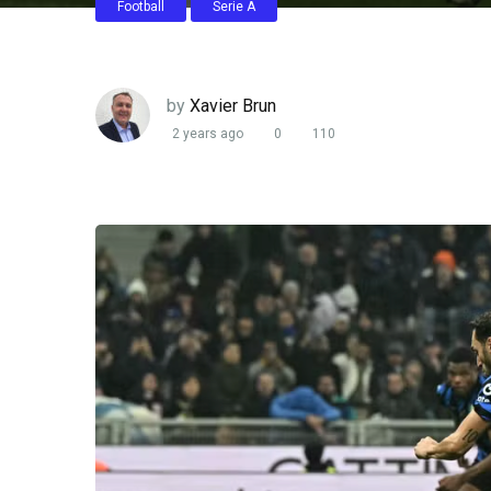
Football
Serie A
by
Xavier Brun
2 years ago
0
110