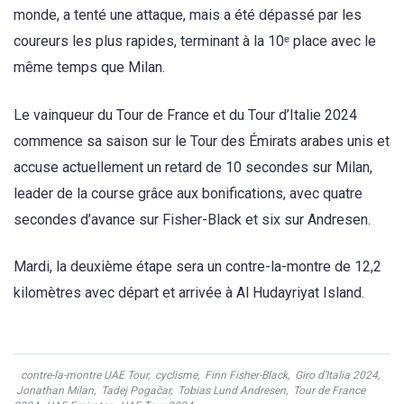
monde, a tenté une attaque, mais a été dépassé par les
coureurs les plus rapides, terminant à la 10ᵉ place avec le
même temps que Milan.
Le vainqueur du Tour de France et du Tour d’Italie 2024
commence sa saison sur le Tour des Émirats arabes unis et
accuse actuellement un retard de 10 secondes sur Milan,
leader de la course grâce aux bonifications, avec quatre
secondes d’avance sur Fisher-Black et six sur Andresen.
Mardi, la deuxième étape sera un contre-la-montre de 12,2
kilomètres avec départ et arrivée à Al Hudayriyat Island.
contre-la-montre UAE Tour
,
cyclisme
,
Finn Fisher-Black
,
Giro d’Italia 2024
,
Jonathan Milan
,
Tadej Pogačar
,
Tobias Lund Andresen
,
Tour de France