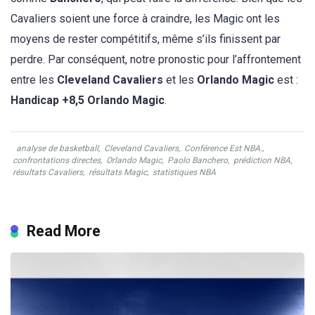
Cavaliers soient une force à craindre, les Magic ont les
moyens de rester compétitifs, même s’ils finissent par
perdre. Par conséquent, notre pronostic pour l’affrontement
entre les
Cleveland Cavaliers
et les
Orlando Magic
est :
Handicap +8,5 Orlando Magic
.
analyse de basketball
,
Cleveland Cavaliers
,
Conférence Est NBA.
,
confrontations directes
,
Orlando Magic
,
Paolo Banchero
,
prédiction NBA
,
résultats Cavaliers
,
résultats Magic
,
statistiques NBA
Read More