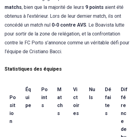
matchs
, bien que la majorité de leurs
9 points
aient été
obtenus à l’extérieur. Lors de leur dernier match, ils ont
concédé un match nul
0-0 contre AVS
. Le Boavista lutte
pour sortir de la zone de relégation, et la confrontation
contre le FC Porto s’annonce comme un véritable défi pour
l’équipe de Cristiano Bacci.
Statistiques des équipes
Éq
Po
M
Vi
Nu
Dé
Dif
Po
ui
int
at
ct
ls
fai
fé
sit
pe
s
ch
oir
te
re
io
s
es
s
nc
n
e
de