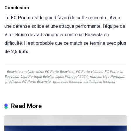
Conclusion
Le
FC Porto
est le grand favori de cette rencontre. Avec
une défense solide et une attaque performante, l’équipe de
Vítor Bruno devrait s’imposer contre un Boavista en
difficulté. Il est probable que ce match se termine avec
plus
de 2,5 buts
.
Boavista analyse
,
dérbi FC Porto Boavista
,
FC Porto victoire
,
FC Porto vs
Boavista
,
Liga Portugal Betclic
,
Ligue Portugal 2024
,
matchs Liga Portugal
,
prédiction FC Porto Boavista
,
pronostic football
,
statistiques football
Read More