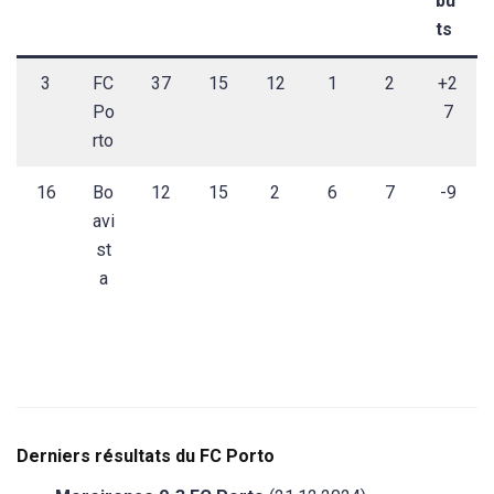
bu
ts
3
FC
37
15
12
1
2
+2
Po
7
rto
16
Bo
12
15
2
6
7
-9
avi
st
a
Derniers résultats du FC Porto