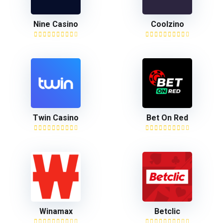
Nine Casino
Coolzino
Twin Casino
Bet On Red
Winamax
Betclic