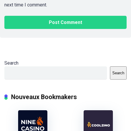
next time I comment.
Search
Search
Nouveaux Bookmakers