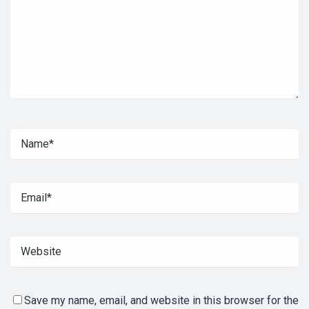
Save my name, email, and website in this browser for the