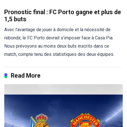
Pronostic final : FC Porto gagne et plus de
1,5 buts
Avec l’avantage de jouer à domicile et la nécessité de
rebondir, le FC Porto devrait s’imposer face à Casa Pia.
Nous prévoyons au moins deux buts inscrits dans ce
match, compte tenu des statistiques des deux équipes.
Read More