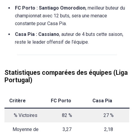
FC Porto : Santiago Omorodion
, meilleur buteur du
championnat avec 12 buts, sera une menace
constante pour Casa Pia.
Casa Pia : Cassiano
, auteur de 4 buts cette saison,
reste le leader offensif de l’équipe.
Statistiques comparées des équipes (Liga
Portugal)
Critère
FC Porto
Casa Pia
% Victoires
82 %
27 %
Moyenne de
3,27
2,18