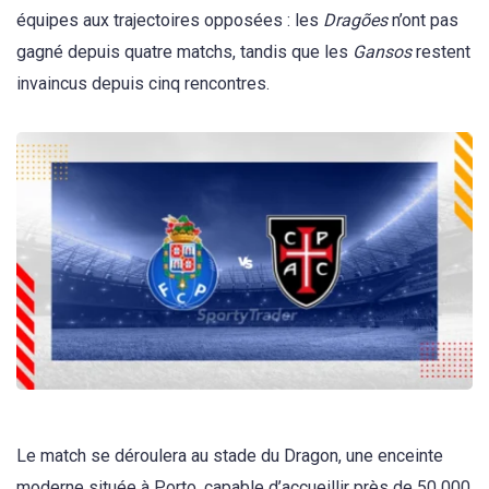
équipes aux trajectoires opposées : les
Dragões
n’ont pas
gagné depuis quatre matchs, tandis que les
Gansos
restent
invaincus depuis cinq rencontres.
Le match se déroulera au stade du Dragon, une enceinte
moderne située à Porto, capable d’accueillir près de 50 000