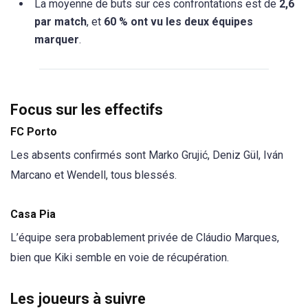
La moyenne de buts sur ces confrontations est de
2,6
par match
, et
60 % ont vu les deux équipes
marquer
.
Focus sur les effectifs
FC Porto
Les absents confirmés sont Marko Grujić, Deniz Gül, Iván
Marcano et Wendell, tous blessés.
Casa Pia
L’équipe sera probablement privée de Cláudio Marques,
bien que Kiki semble en voie de récupération.
Les joueurs à suivre