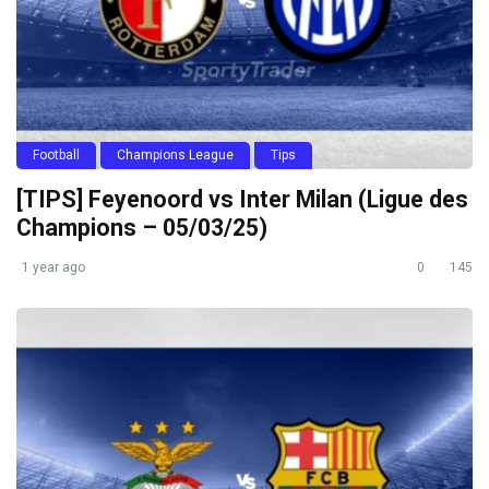
Football
Champions League
Tips
[TIPS] Feyenoord vs Inter Milan (Ligue des
Champions – 05/03/25)
1 year ago
0
145