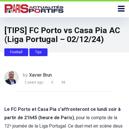
[TIPS] FC Porto vs Casa Pia AC
(Liga Portugal – 02/12/24)
Football
Tips
by
Xavier Brun
2 years ago
0
98
Le FC Porto et Casa Pia s’affronteront ce lundi soir à
partir de 21h45 (heure de Paris)
, pour le compte de la
12ᵉ journée de la Liga Portugal. Ce duel met en scène deux