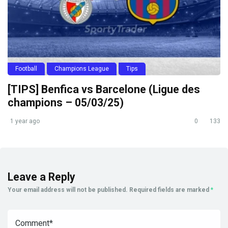
Football
Champions League
Tips
[TIPS] Benfica vs Barcelone (Ligue des
champions – 05/03/25)
1 year ago
0
133
Leave a Reply
Your email address will not be published.
Required fields are marked
*