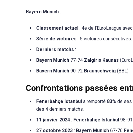
Bayern Munich
:
Classement actuel
: 4e de l’EuroLeague avec u
Série de victoires
: 5 victoires consécutives.
Derniers matchs
:
Bayern Munich
77-74
Zalgiris Kaunas
(Euro
Bayern Munich
90-72
Braunschweig
(BBL)
Confrontations passées ent
Fenerbahçe Istanbul
a remporté
83%
de ses 
des 4 derniers matchs.
11 janvier 2024
:
Fenerbahçe Istanbul
98-9
27 octobre 2023
:
Bayern Munich
67-76
Fen