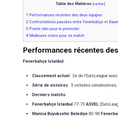
Table des Matières
[
cacher
]
1
Performances récentes des deux équipes
2
Confrontations passées entre Fenerbahçe et Baye
3
Points clés pour le pronostic
4
Meilleures cotes pour ce match :
Performances récentes des
Fenerbahçe Istanbul
:
Classement actuel
: 2e de l’EuroLeague avec u
Série de victoires
: 3 victoires consécutives
Derniers matchs
:
Fenerbahçe Istanbul
77-73
ASVEL
(EuroLeag
Manisa Buyuksehir Belediye
82-90
Fenerbah