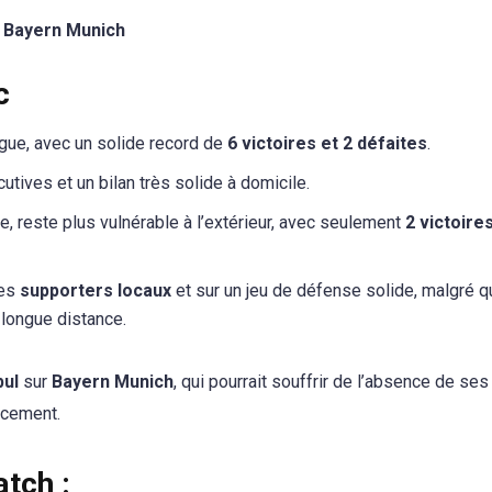
1
Bayern Munich
c
gue, avec un solide record de
6 victoires et 2 défaites
.
utives et un bilan très solide à domicile.
e, reste plus vulnérable à l’extérieur, avec seulement
2 victoires
ses
supporters locaux
et sur un jeu de défense solide, malgré 
 longue distance.
bul
sur
Bayern Munich
, qui pourrait souffrir de l’absence de ses
acement.
tch :