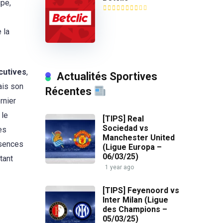
ipe,
 la
cutives
,
Actualités Sportives
ais son
Récentes
rnier
 le
[TIPS] Real
Sociedad vs
es
Manchester United
bsences
(Ligue Europa –
06/03/25)
tant
1 year ago
[TIPS] Feyenoord vs
Inter Milan (Ligue
des Champions –
05/03/25)