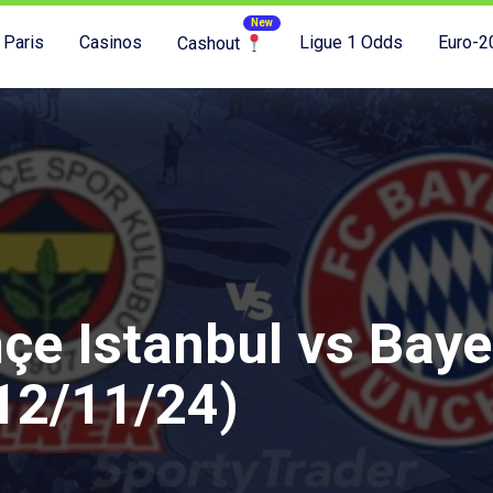
 Paris
Casinos
Ligue 1 Odds
Euro-2
Cashout
hçe Istanbul vs Bay
12/11/24)