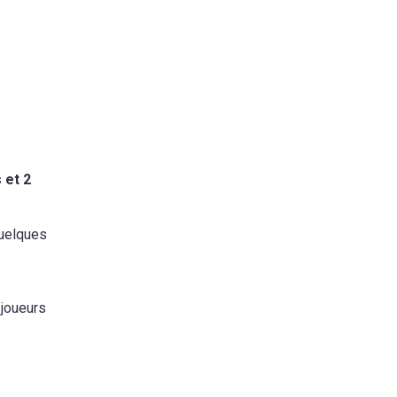
 et 2
quelques
 joueurs