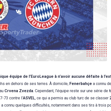
nique équipe de l’EuroLeague à n’avoir aucune défaite à l’ex
tchs en dehors de ses terres. À domicile,
Fenerbahçe
a connu d
 au
Crvena Zvezda
. Cependant, l’équipe reste sur une série de
t
7-73 contre l’
ASVEL
, ce qui a permis au club turc de se classer
e
a connu quelques difficultés, notamment dans ses tirs à trois po