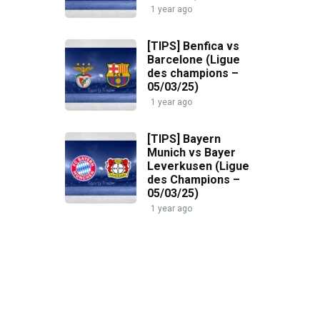
1 year ago
[TIPS] Benfica vs
Barcelone (Ligue
des champions –
05/03/25)
1 year ago
[TIPS] Bayern
Munich vs Bayer
Leverkusen (Ligue
des Champions –
05/03/25)
1 year ago