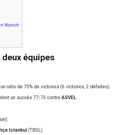
rn Munich
 deux équipes
n ratio de 75% de victoires (6 victoires, 2 défaites).
, dont un succès 77-73 contre
ASVEL
.
ue)
çe Istanbul
(TBSL)