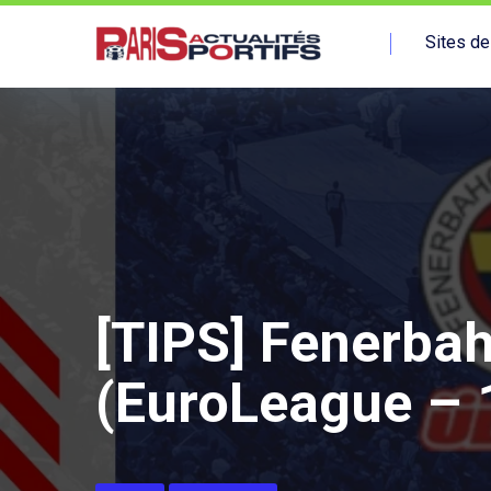
Sites de
[TIPS] Fenerba
(EuroLeague – 