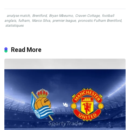
analyse match
,
Brentford
,
Bryan Mbeumo
,
Craven Cottage
,
football
anglais
,
fulham
,
Marco Silva
,
premier league
,
pronostic Fulham Brentford
,
statistiques
Read More