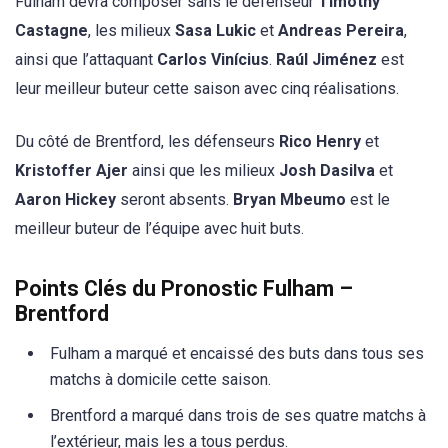
Fulham devra composer sans le défenseur
Timothy
Castagne
, les milieux
Sasa Lukic
et
Andreas Pereira
,
ainsi que l’attaquant
Carlos Vinícius
.
Raúl Jiménez
est
leur meilleur buteur cette saison avec cinq réalisations.
Du côté de Brentford, les défenseurs
Rico Henry
et
Kristoffer Ajer
ainsi que les milieux
Josh Dasilva
et
Aaron Hickey
seront absents.
Bryan Mbeumo
est le
meilleur buteur de l’équipe avec huit buts.
Points Clés du Pronostic Fulham –
Brentford
Fulham a marqué et encaissé des buts dans tous ses
matchs à domicile cette saison.
Brentford a marqué dans trois de ses quatre matchs à
l’extérieur, mais les a tous perdus.