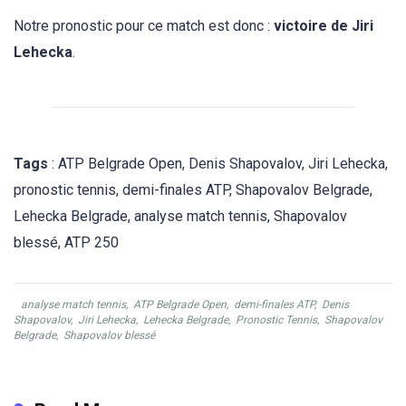
Notre pronostic pour ce match est donc :
victoire de Jiri
Lehecka
.
Tags
: ATP Belgrade Open, Denis Shapovalov, Jiri Lehecka,
pronostic tennis, demi-finales ATP, Shapovalov Belgrade,
Lehecka Belgrade, analyse match tennis, Shapovalov
blessé, ATP 250
analyse match tennis
,
ATP Belgrade Open
,
demi-finales ATP
,
Denis
Shapovalov
,
Jiri Lehecka
,
Lehecka Belgrade
,
Pronostic Tennis
,
Shapovalov
Belgrade
,
Shapovalov blessé