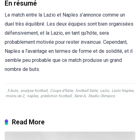
En résumé
Le match entre la Lazio et Naples s’annonce comme un
duel très équilibré. Les deux équipes sont bien organisées
défensivement, et la Lazio, en tant qu’hôte, sera
probablement motivée pour rester invaincue. Cependant,
Naples a l’avantage en termes de forme et de solidité, et il
semble peu probable que ce match produise un grand
nombre de buts.
5 buts
,
analyse football
,
Coupe d’Italie
,
football Italie
,
Lazio
,
Lazio Naples
,
moins de 2
,
naples
,
prédiction football
,
Serie A
,
Stadio Olimpico
Read More