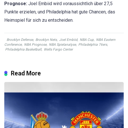
Prognose:
Joel Embiid wird voraussichtlich über 27,5
Punkte erzielen, und Philadelphia hat gute Chancen, das
Heimspiel für sich zu entscheiden.
Brooklyn Defense
,
Brooklyn Nets
,
Joel Embiid
,
NBA Cup
,
NBA Eastern
Conference
,
NBA Prognose
,
NBA Spielanalyse
,
Philadelphia 76ers
,
Philadelphia Basketball
,
Wells Fargo Center
Read More