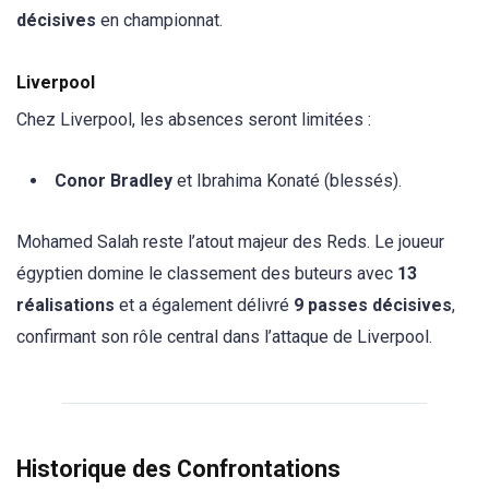
décisives
en championnat.
Liverpool
Chez Liverpool, les absences seront limitées :
Conor Bradley
et Ibrahima Konaté (blessés).
Mohamed Salah reste l’atout majeur des Reds. Le joueur
égyptien domine le classement des buteurs avec
13
réalisations
et a également délivré
9 passes décisives
,
confirmant son rôle central dans l’attaque de Liverpool.
Historique des Confrontations