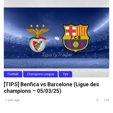
Football
Champions League
Tips
[TIPS] Benfica vs Barcelone (Ligue des
champions – 05/03/25)
1 year ago
0
133