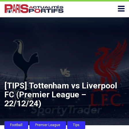
[TIPS] Tottenham vs Liverpool
FC (Premier League –
22/12/24)
Football
Premier League
Tips