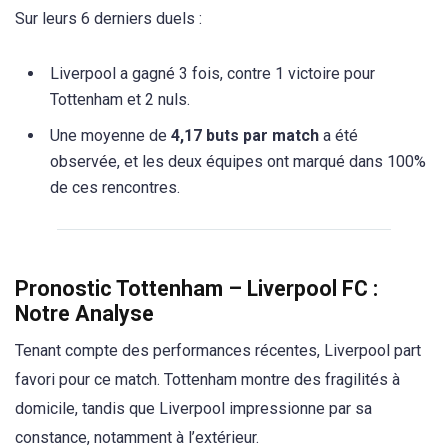
Sur leurs 6 derniers duels :
Liverpool a gagné 3 fois, contre 1 victoire pour
Tottenham et 2 nuls.
Une moyenne de
4,17 buts par match
a été
observée, et les deux équipes ont marqué dans 100%
de ces rencontres.
Pronostic Tottenham – Liverpool FC :
Notre Analyse
Tenant compte des performances récentes, Liverpool part
favori pour ce match. Tottenham montre des fragilités à
domicile, tandis que Liverpool impressionne par sa
constance, notamment à l’extérieur.