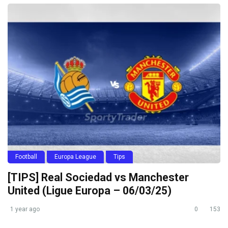
Football
Europa League
Tips
[TIPS] Real Sociedad vs Manchester
United (Ligue Europa – 06/03/25)
1 year ago
0
153