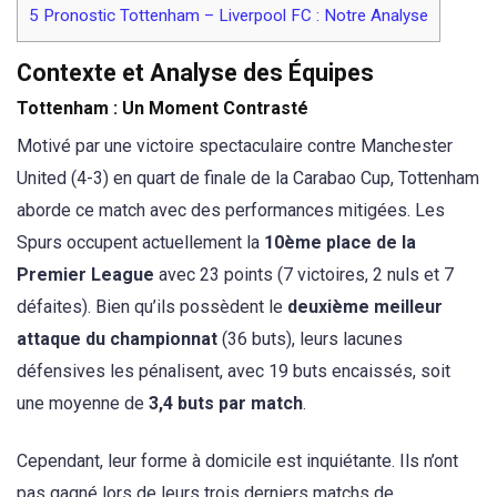
5
Pronostic Tottenham – Liverpool FC : Notre Analyse
Contexte et Analyse des Équipes
Tottenham : Un Moment Contrasté
Motivé par une victoire spectaculaire contre Manchester
United (4-3) en quart de finale de la Carabao Cup, Tottenham
aborde ce match avec des performances mitigées. Les
Spurs occupent actuellement la
10ème place de la
Premier League
avec 23 points (7 victoires, 2 nuls et 7
défaites). Bien qu’ils possèdent le
deuxième meilleur
attaque du championnat
(36 buts), leurs lacunes
défensives les pénalisent, avec 19 buts encaissés, soit
une moyenne de
3,4 buts par match
.
Cependant, leur forme à domicile est inquiétante. Ils n’ont
pas gagné lors de leurs trois derniers matchs de