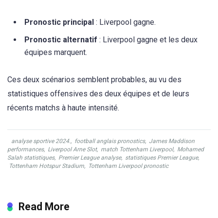
Pronostic principal
: Liverpool gagne.
Pronostic alternatif
: Liverpool gagne et les deux
équipes marquent.
Ces deux scénarios semblent probables, au vu des
statistiques offensives des deux équipes et de leurs
récents matchs à haute intensité.
analyse sportive 2024.
,
football anglais pronostics
,
James Maddison
performances
,
Liverpool Arne Slot
,
match Tottenham Liverpool
,
Mohamed
Salah statistiques
,
Premier League analyse
,
statistiques Premier League
,
Tottenham Hotspur Stadium
,
Tottenham Liverpool pronostic
Read More