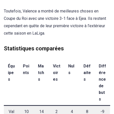
Toutefois, Valence a montré de meilleures choses en
Coupe du Roi avec une victoire 3-1 face à Ejea. Ils restent
cependant en quête de leur première victoire à l’extérieur
cette saison en LaLiga.
Statistiques comparées
Équ
Poi
Ma
Vict
Nul
Déf
Diff
ipe
nts
tch
oir
s
aite
ére
s
s
es
s
nce
de
but
s
Val
10
14
2
4
8
-9