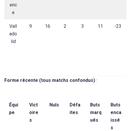
enc
e
Vall
9
16
2
3
11
-23
ado
lid
Forme récente (tous matchs confondus)
:
Équi
Vict
Nuls
Défa
Buts
Buts
pe
oire
ites
marq
enca
s
ués
issé
s