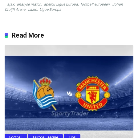
ajax
,
analyse match
,
aperçu Ligue Europa
,
football européen
,
Johan
Cruijff Arena
,
Lazio
,
Ligue Europa
Read More
Football
Europa League
Tips