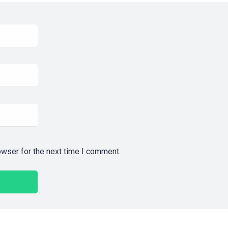
owser for the next time I comment.