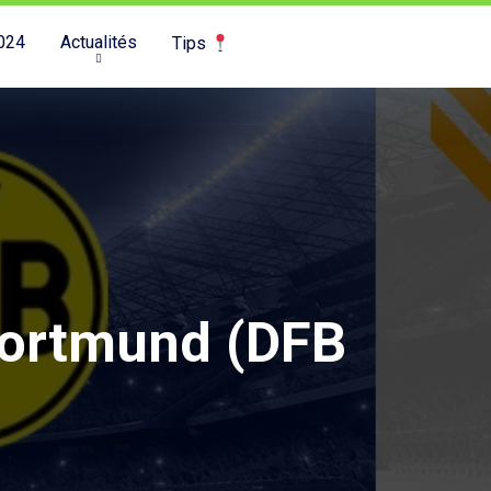
024
Actualités
Tips
Dortmund (DFB