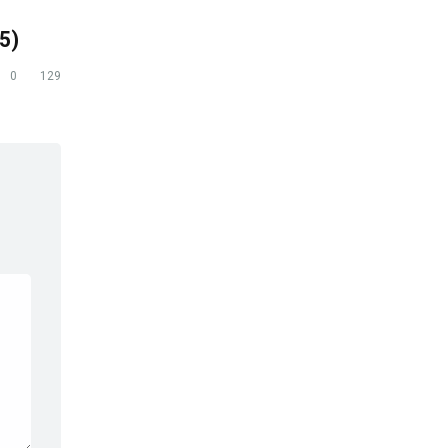
5)
0
129