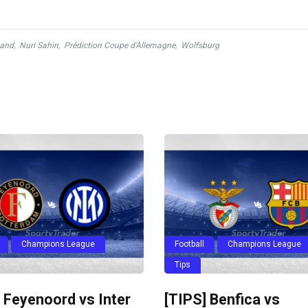
mand
,
Nuri Sahin
,
Prédiction Coupe d'Allemagne
,
Wolfsburg
Champions League
Football
Champions League
Tips
 Feyenoord vs Inter
[TIPS] Benfica vs