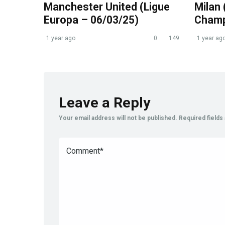
Manchester United (Ligue
Milan 
Europa – 06/03/25)
Champ
1 year ago
0
149
1 year ag
Leave a Reply
Your email address will not be published.
Required field