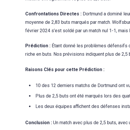
Confrontations Directes :
Dortmund a dominé leur
moyenne de 2,83 buts marqués par match. Wolfsburg,
février 2024 s’est soldé par un match nul 1-1, mais
Prédiction :
Étant donné les problèmes défensifs de
riche en buts. Nos prévisions indiquent plus de 2,5
Raisons Clés pour cette Prédiction :
10 des 12 derniers matchs de Dortmund ont vu 
Plus de 2,5 buts ont été marqués lors des qua
Les deux équipes affichent des défenses inst
Conclusion :
Un match avec plus de 2,5 buts, avec u