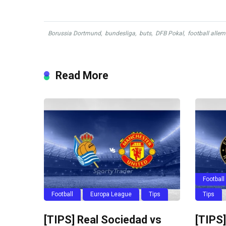
Borussia Dortmund
,
bundesliga
,
buts
,
DFB Pokal
,
football alle
Read More
Football
Football
Europa League
Tips
Tips
[TIPS] Real Sociedad vs
[TIPS]