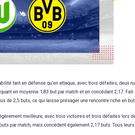
ilité tant en défense qu’en attaque, avec trois défaites, deux nu
arquant en moyenne 1,83 but par match et en concédant 2,17. Fait
us de 2,5 buts, ce qui laisse présager une rencontre riche en but
gèrement meilleure, avec trois victoires et trois défaites lors d
buts par match, mais concèdent également 2,17 buts. Tous leurs