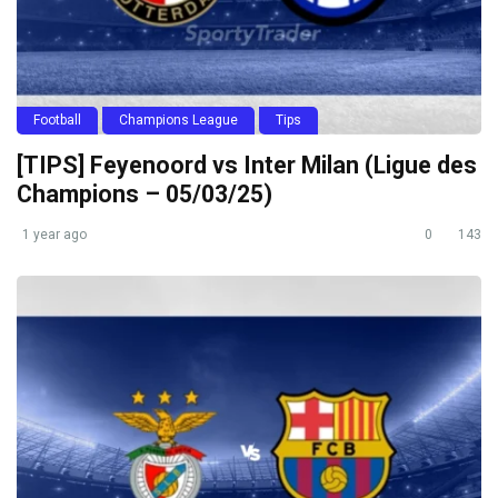
Football
Champions League
Tips
[TIPS] Feyenoord vs Inter Milan (Ligue des
Champions – 05/03/25)
1 year ago
0
143