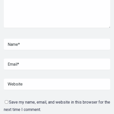
Save my name, email, and website in this browser for the
next time I comment.