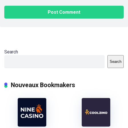
Search
Search
Nouveaux Bookmakers