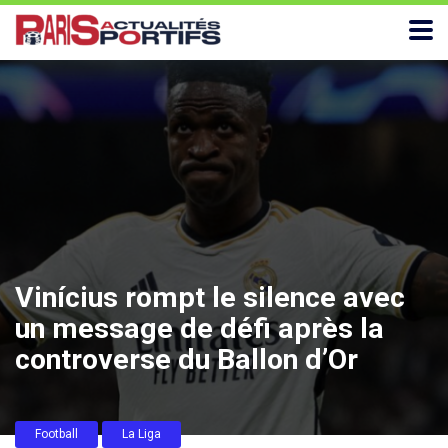
Vinícius rompt le silence avec
un message de défi après la
controverse du Ballon d’Or
Football
La Liga