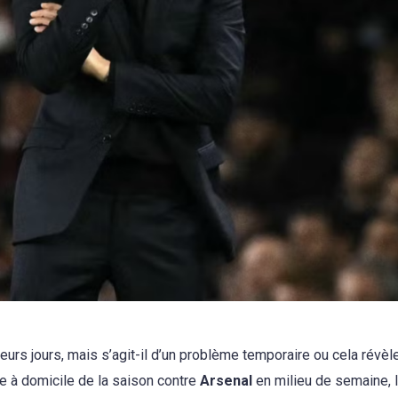
urs jours, mais s’agit-il d’un problème temporaire ou cela révèle
e à domicile de la saison contre
Arsenal
en milieu de semaine, 