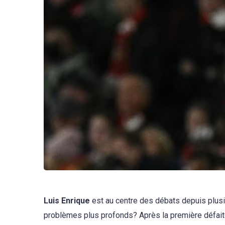
Luis Enrique
est au centre des débats depuis plusie
problèmes plus profonds? Après la première défait