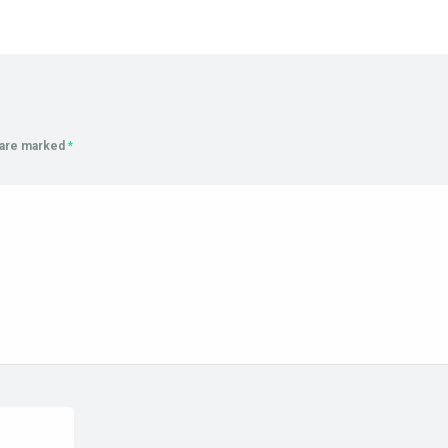
s are marked
*