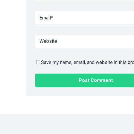
Save my name, email, and website in this br