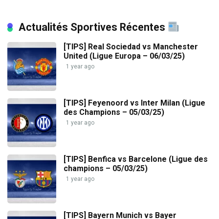
Actualités Sportives Récentes
[TIPS] Real Sociedad vs Manchester
United (Ligue Europa – 06/03/25)
1 year ago
[TIPS] Feyenoord vs Inter Milan (Ligue
des Champions – 05/03/25)
1 year ago
[TIPS] Benfica vs Barcelone (Ligue des
champions – 05/03/25)
1 year ago
[TIPS] Bayern Munich vs Bayer