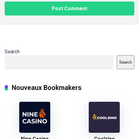
Search
Search
Nouveaux Bookmakers
Nine Casino
Coolzino