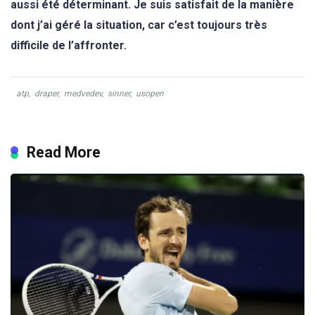
aussi été déterminant. Je suis satisfait de la manière
dont j’ai géré la situation, car c’est toujours très
difficile de l’affronter.
atp
,
draper
,
medvedev
,
sinner
,
usopen
Read More