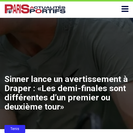
Sinner lance un avertissement à
Draper : «Les demi-finales sont
différentes d’un premier ou
deuxième tour»
Tenis