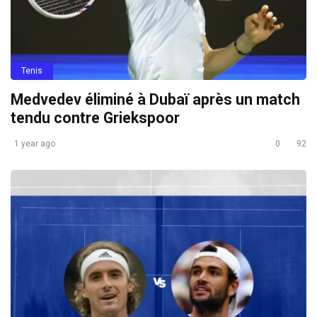
Tenis
Medvedev éliminé à Dubaï après un match
tendu contre Griekspoor
1 year ago
0
92