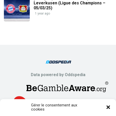
Leverkusen (Ligue des Champions –
05/03/25)
1 year ago
Data powered by Oddspedia
Gérer le consentement aux
cookies