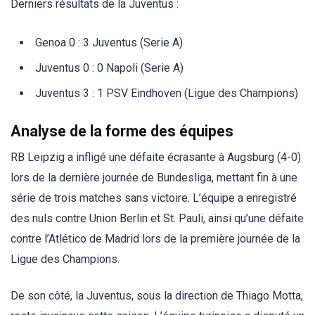
Derniers résultats de la Juventus :
Genoa 0 : 3 Juventus (Serie A)
Juventus 0 : 0 Napoli (Serie A)
Juventus 3 : 1 PSV Eindhoven (Ligue des Champions)
Analyse de la forme des équipes
RB Leipzig a infligé une défaite écrasante à Augsburg (4-0)
lors de la dernière journée de Bundesliga, mettant fin à une
série de trois matches sans victoire. L’équipe a enregistré
des nuls contre Union Berlin et St. Pauli, ainsi qu’une défaite
contre l’Atlético de Madrid lors de la première journée de la
Ligue des Champions.
De son côté, la Juventus, sous la direction de Thiago Motta,