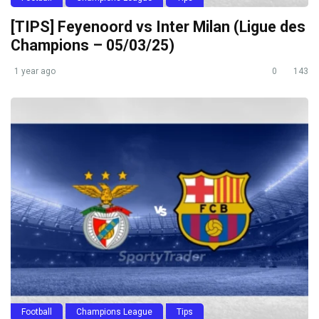
[TIPS] Feyenoord vs Inter Milan (Ligue des
Champions – 05/03/25)
1 year ago
0
143
Football
Champions League
Tips