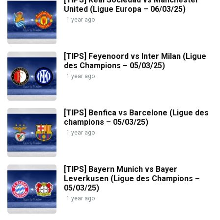
United (Ligue Europa – 06/03/25)
1 year ago
[TIPS] Feyenoord vs Inter Milan (Ligue
des Champions – 05/03/25)
1 year ago
[TIPS] Benfica vs Barcelone (Ligue des
champions – 05/03/25)
1 year ago
[TIPS] Bayern Munich vs Bayer
Leverkusen (Ligue des Champions –
05/03/25)
1 year ago