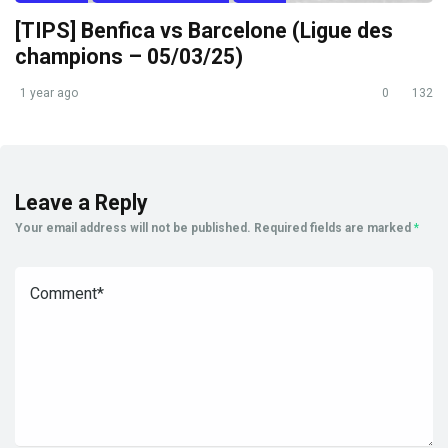
[TIPS] Benfica vs Barcelone (Ligue des
champions – 05/03/25)
1 year ago
0
132
Leave a Reply
Your email address will not be published.
Required fields are marked
*