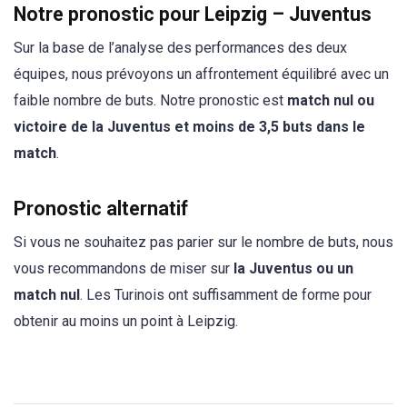
Notre pronostic pour Leipzig – Juventus
Sur la base de l’analyse des performances des deux
équipes, nous prévoyons un affrontement équilibré avec un
faible nombre de buts. Notre pronostic est
match nul ou
victoire de la Juventus et moins de 3,5 buts dans le
match
.
Pronostic alternatif
Si vous ne souhaitez pas parier sur le nombre de buts, nous
vous recommandons de miser sur
la Juventus ou un
match nul
. Les Turinois ont suffisamment de forme pour
obtenir au moins un point à Leipzig.