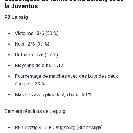
la Juventus
RB Leipzig
Victoires : 3/6 (50 %)
Nuls : 2/6 (33 %)
Défaites : 1/6 (17 %)
Moyenne de buts : 2,17
Pourcentage de matches avec des buts des deux
équipes : 33 %
Matches avec plus de 2,5 buts : 50 %
Derniers résultats de Leipzig :
RB Leipzig 4 : 0 FC Augsburg (Bundesliga)